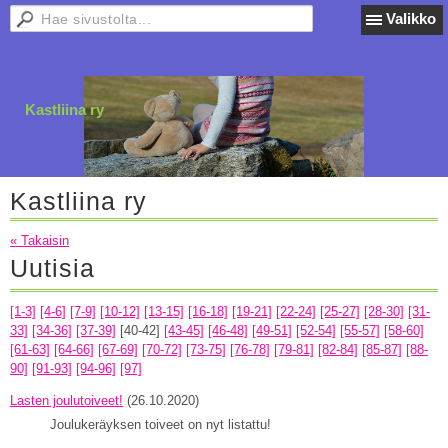
Valikko
Kastliina ry
Kastliina ry
« Takaisin
Uutisia
[1-3]
[4-6]
[7-9]
[10-12]
[13-15]
[16-18]
[19-21]
[22-24]
[25-27]
[28-30]
[31-
33]
[34-36]
[37-39]
[40-42]
[43-45]
[46-48]
[49-51]
[52-54]
[55-57]
[58-60]
[61-63]
[64-66]
[67-69]
[70-72]
[73-75]
[76-78]
[79-81]
[82-84]
[85-87]
[88-
90]
[91-93]
[94-96]
[97]
Lasten joulutoiveet!
(26.10.2020)
Joulukeräyksen toiveet on nyt listattu!