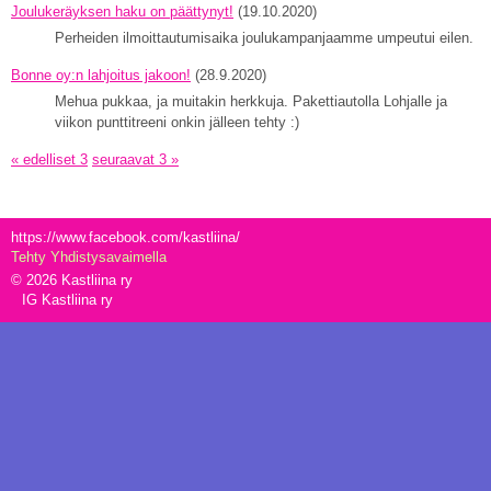
Joulukeräyksen haku on päättynyt!
(19.10.2020)
Perheiden ilmoittautumisaika joulukampanjaamme umpeutui eilen.
Bonne oy:n lahjoitus jakoon!
(28.9.2020)
Mehua pukkaa, ja muitakin herkkuja. Pakettiautolla Lohjalle ja
viikon punttitreeni onkin jälleen tehty :)
« edelliset 3
seuraavat 3 »
https://www.facebook.com/kastliina/
Tehty Yhdistysavaimella
©
2026 Kastliina ry
IG Kastliina ry