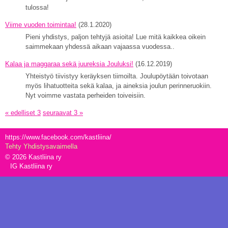
tulossa!
Viime vuoden toimintaa!
(28.1.2020)
Pieni yhdistys, paljon tehtyjä asioita! Lue mitä kaikkea oikein
saimmekaan yhdessä aikaan vajaassa vuodessa..
Kalaa ja maggaraa sekä juureksia Jouluksi!
(16.12.2019)
Yhteistyö tiivistyy keräyksen tiimoilta. Joulupöytään toivotaan
myös lihatuotteita sekä kalaa, ja aineksia joulun perinneruokiin.
Nyt voimme vastata perheiden toiveisiin.
« edelliset 3
seuraavat 3 »
https://www.facebook.com/kastliina/
Tehty Yhdistysavaimella
©
2026 Kastliina ry
IG Kastliina ry