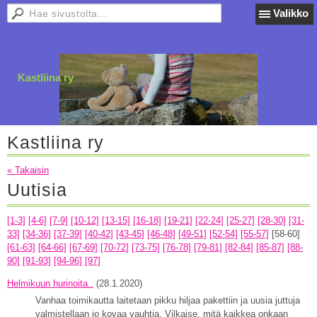
Valikko
Kastliina ry
Kastliina ry
« Takaisin
Uutisia
[1-3]
[4-6]
[7-9]
[10-12]
[13-15]
[16-18]
[19-21]
[22-24]
[25-27]
[28-30]
[31-
33]
[34-36]
[37-39]
[40-42]
[43-45]
[46-48]
[49-51]
[52-54]
[55-57]
[58-60]
[61-63]
[64-66]
[67-69]
[70-72]
[73-75]
[76-78]
[79-81]
[82-84]
[85-87]
[88-
90]
[91-93]
[94-96]
[97]
Helmikuun hurinoita..
(28.1.2020)
Vanhaa toimikautta laitetaan pikku hiljaa pakettiin ja uusia juttuja
valmistellaan jo kovaa vauhtia. Vilkaise, mitä kaikkea onkaan