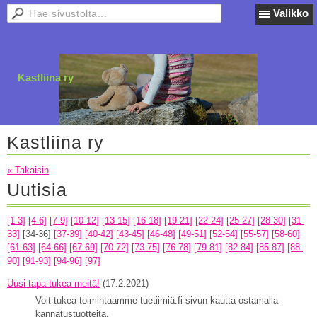
Valikko
Kastliina ry
Kastliina ry
« Takaisin
Uutisia
[1-3]
[4-6]
[7-9]
[10-12]
[13-15]
[16-18]
[19-21]
[22-24]
[25-27]
[28-30]
[31-
33]
[34-36]
[37-39]
[40-42]
[43-45]
[46-48]
[49-51]
[52-54]
[55-57]
[58-60]
[61-63]
[64-66]
[67-69]
[70-72]
[73-75]
[76-78]
[79-81]
[82-84]
[85-87]
[88-
90]
[91-93]
[94-96]
[97]
Uusi tapa tukea meitä!
(17.2.2021)
Voit tukea toimintaamme tuetiimiä.fi sivun kautta ostamalla
kannatustuotteita.