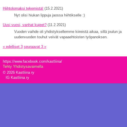
Hiihtolomaksi tekemistä!
(15.2.2021)
Nyt olisi hiukan lippuja jaossa hiihtikselle :)
Uusi vuosi, vanhat kujeet?
(11.2.2021)
Vuoden vaihde oli yhdistyksellemme kiireistä aikaa, sillä joulun ja
uudenvuoden touhut veivät vapaaehtoisten työpanoksen.
« edelliset 3
seuraavat 3 »
https://www.facebook.com/kastliina/
Tehty Yhdistysavaimella
©
2026 Kastliina ry
IG Kastliina ry