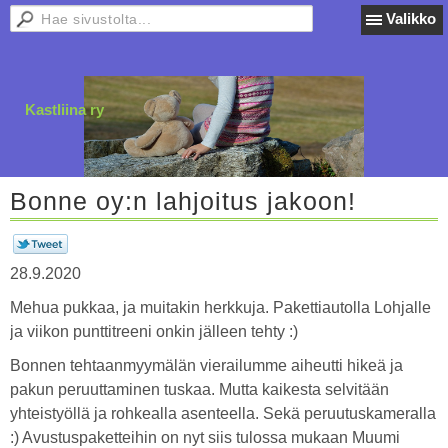
Valikko
Kastliina ry
Bonne oy:n lahjoitus jakoon!
28.9.2020
Mehua pukkaa, ja muitakin herkkuja. Pakettiautolla Lohjalle
ja viikon punttitreeni onkin jälleen tehty :)
Bonnen tehtaanmyymälän vierailumme aiheutti hikeä ja
pakun peruuttaminen tuskaa. Mutta kaikesta selvitään
yhteistyöllä ja rohkealla asenteella. Sekä peruutuskameralla
:) Avustuspaketteihin on nyt siis tulossa mukaan Muumi