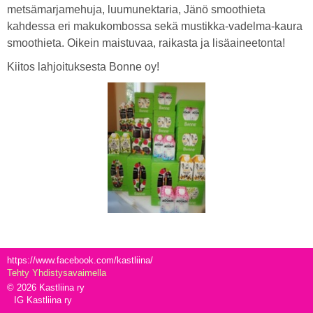
metsämarjamehuja, luumunektaria, Jänö smoothieta
kahdessa eri makukombossa sekä mustikka-vadelma-kaura
smoothieta. Oikein maistuvaa, raikasta ja lisäaineetonta!
Kiitos lahjoituksesta Bonne oy!
https://www.facebook.com/kastliina/
Tehty Yhdistysavaimella
©
2026 Kastliina ry
IG Kastliina ry