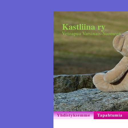
Kastliina ry
Vetoapua Varsinais-Suomeen
Yhdistyksemme
Tapahtumia