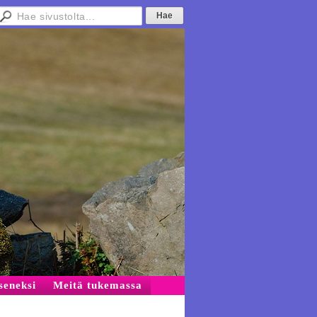
äseneksi
Meitä tukemassa