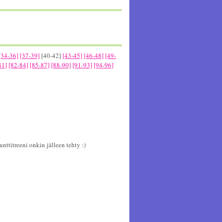
[34-36]
[37-39]
[40-42]
[43-45]
[46-48]
[49-
81]
[82-84]
[85-87]
[88-90]
[91-93]
[94-96]
nttitreeni onkin jälleen tehty :)