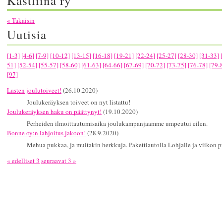
Kastliina ry
« Takaisin
Uutisia
[1-3]
[4-6]
[7-9]
[10-12]
[13-15]
[16-18]
[19-21]
[22-24]
[25-27]
[28-30]
[31-33]
51]
[52-54]
[55-57]
[58-60]
[61-63]
[64-66]
[67-69]
[70-72]
[73-75]
[76-78]
[79-
[97]
Lasten joulutoiveet!
(26.10.2020)
Joulukeräyksen toiveet on nyt listattu!
Joulukeräyksen haku on päättynyt!
(19.10.2020)
Perheiden ilmoittautumisaika joulukampanjaamme umpeutui eilen.
Bonne oy:n lahjoitus jakoon!
(28.9.2020)
Mehua pukkaa, ja muitakin herkkuja. Pakettiautolla Lohjalle ja viikon pu
« edelliset 3
seuraavat 3 »