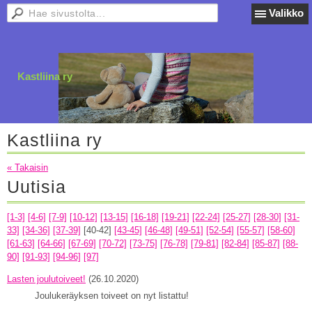
Valikko
Kastliina ry
Kastliina ry
« Takaisin
Uutisia
[1-3]
[4-6]
[7-9]
[10-12]
[13-15]
[16-18]
[19-21]
[22-24]
[25-27]
[28-30]
[31-
33]
[34-36]
[37-39]
[40-42]
[43-45]
[46-48]
[49-51]
[52-54]
[55-57]
[58-60]
[61-63]
[64-66]
[67-69]
[70-72]
[73-75]
[76-78]
[79-81]
[82-84]
[85-87]
[88-
90]
[91-93]
[94-96]
[97]
Lasten joulutoiveet!
(26.10.2020)
Joulukeräyksen toiveet on nyt listattu!