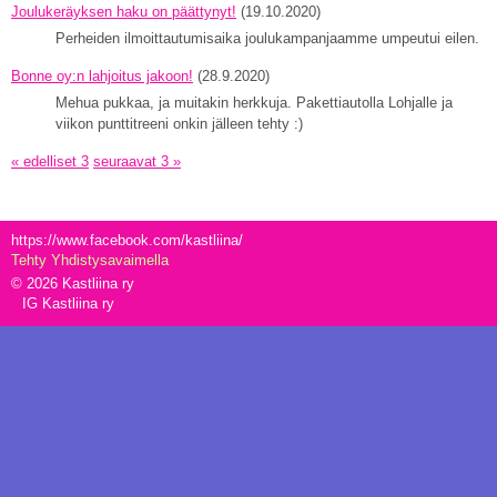
Joulukeräyksen haku on päättynyt!
(19.10.2020)
Perheiden ilmoittautumisaika joulukampanjaamme umpeutui eilen.
Bonne oy:n lahjoitus jakoon!
(28.9.2020)
Mehua pukkaa, ja muitakin herkkuja. Pakettiautolla Lohjalle ja
viikon punttitreeni onkin jälleen tehty :)
« edelliset 3
seuraavat 3 »
https://www.facebook.com/kastliina/
Tehty Yhdistysavaimella
©
2026 Kastliina ry
IG Kastliina ry