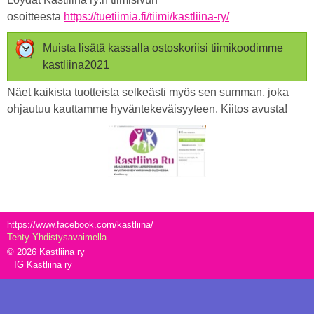
osoitteesta
https://tuetiimia.fi/tiimi/kastliina-ry/
Muista lisätä kassalla ostoskoriisi tiimikoodimme
kastliina2021
Näet kaikista tuotteista selkeästi myös sen summan, joka
ohjautuu kauttamme hyväntekeväisyyteen. Kiitos avusta!
https://www.facebook.com/kastliina/
Tehty Yhdistysavaimella
©
2026 Kastliina ry
IG Kastliina ry