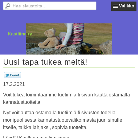
Valikko
Kastliina ry
Uusi tapa tukea meitä!
17.2.2021
Voit tukea toimintaamme tuetiimiä.fi sivun kautta ostamalla
kannatustuotteita.
Nyt voit auttaa ostamalla tuetiimiä.fi sivuston todella
monipuolisesta kannatustuotevalikoimasta juuri sinulle
itselle, taikka lahjaksi, sopivia tuotteita.
Löydät Kastliina ry:n tiimisivun