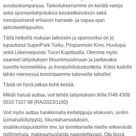
avustuskampanjaa. Tarkoituksenamme on kerätä varoja
sekä sponsorilahjoituksia kesäretkieväisiin sekä
monipuolisesti erilaisiin harraste- ja vapaa-ajan
aktiviteettilippuihin.
Tällä hetkellä mukaan talkoisiin ja sponsoriksi on jo
lupautunut SuperPark Turku, Piispanristin Kino, Huvilupa
sekä Liikennepuisto Turun Kupittaalla. Olemme myös
saaneet lahjoituksen Muumimaailmaan ja jaettavaksi
nuorille kosmetiikka- ja ihonpuhdistustuotteita. Kiitos kaikille
tähän mennessä toimintaamme tukeneille tahoille!
Tästä on hyvä jatkaa kohti kesää.
Mikäli haluat auttaa, voit tehdä lahjoituksen tilille FI48 4309
0010 7107 88 (RA/2023/1180)
Voit myös auttaa hankkimalla kertalippuja elokuviin, uintiin
(uimahalli/kylpylä), liikuntaharrastuksiin,
sisäliikuntapuistoihin tmv, tai toimittamalle meille retkievästä
(pillimehuja, makeaa/suolaista naposteltavaa). Ota tässä