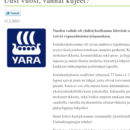
Uusi vuosi, vanhat kujeet?
11.2.2021
Vuoden vaihde oli yhdistyksellemme kiireistä a
veivät vapaaehtoisten työpanoksen.
Joulukeräyksemme oli aivan mahtava tapahtuma, 
tyytyväisiä jouluavustuksen saaneita perheitä. K
ruokatarvikkeita, kosmetiikkaa sekä pesu- ja hygi
lapasia ja muita ihania neuleita, käytettyä lahjo
kaikkein tärkeimpänä joululahjat lapsille.
Joulukeräykseen osallistui yhteensä 77 lasta (1-
lapset saivat juuri ne lahjat, joita olivat toivone
pientä. Joten ei voi olla muuta kuin äärimmäisen k
yksityishenkilöiltä kuin yrityksiltä. Jokaiselle pe
ruokatarvikkeita, sekä lisäksi tarpeen mukaan mu
saaduilla varoilla täydennettiin elintarvikkeita j
pääsylippuja lahjoiksi.
Suuri kiitos keräyksemme isoimmalle yksittäisell
Uudenkaupungin tehdas!