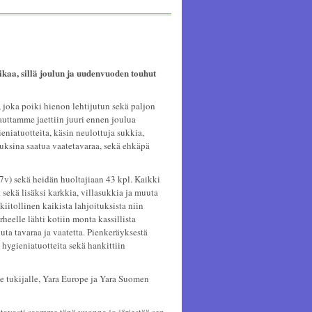
ikaa, sillä joulun ja uudenvuoden touhut
joka poiki hienon lehtijutun sekä paljon
auttamme jaettiin juuri ennen joulua
eniatuotteita, käsin neulottuja sukkia,
ituksina saatua vaatetavaraa, sekä ehkäpä
17v) sekä heidän huoltajiaan 43 kpl. Kaikki
et sekä lisäksi karkkia, villasukkia ja muuta
iitollinen kaikista lahjoituksista niin
rheelle lähti kotiin monta kassillista
uta tavaraa ja vaatetta. Pienkeräyksestä
a hygieniatuotteita sekä hankittiin
e tukijalle, Yara Europe ja Yara Suomen