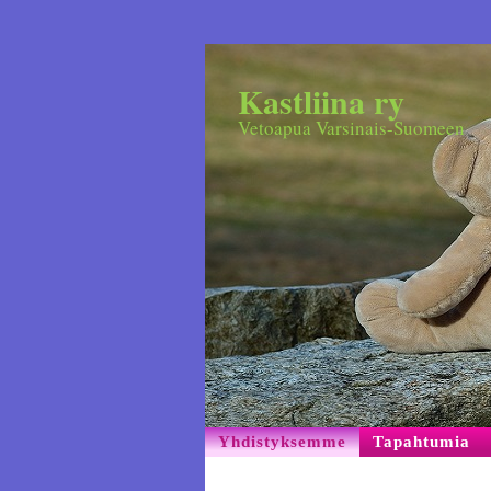
Kastliina ry
Vetoapua Varsinais-Suomeen
Yhdistyksemme
Tapahtumia