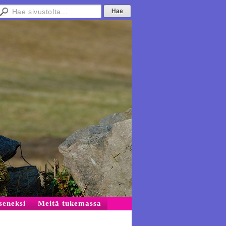
äseneksi
Meitä tukemassa