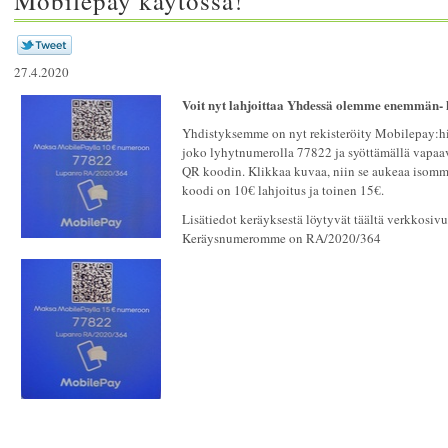
Mobilepay käytössä!
27.4.2020
Voit nyt lahjoittaa Yhdessä olemme enemmän-
Yhdistyksemme on nyt rekisteröity Mobilepay:hin
joko lyhytnumerolla 77822 ja syöttämällä vapaa
QR koodin. Klikkaa kuvaa, niin se aukeaa isomma
koodi on 10€ lahjoitus ja toinen 15€.
Lisätiedot keräyksestä löytyvät täältä verkkosiv
Keräysnumeromme on RA/2020/364