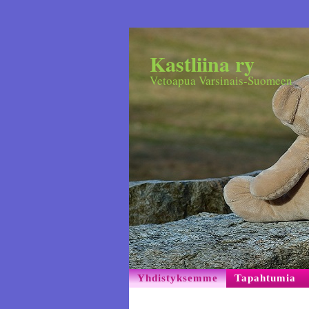
Kastliina ry
Vetoapua Varsinais-Suomeen
Yhdistyksemme
Tapahtumia