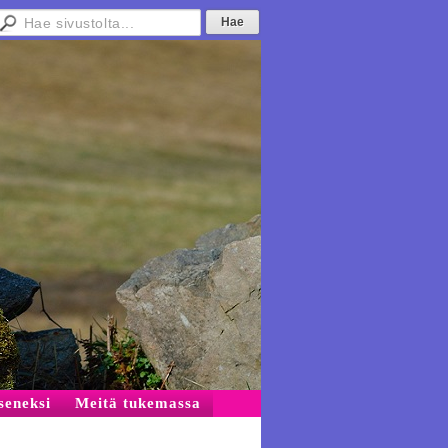
äseneksi
Meitä tukemassa