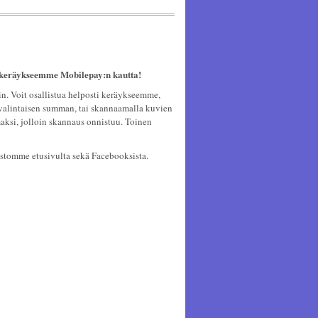
 keräykseemme Mobilepay:n kautta!
. Voit osallistua helposti keräykseemme,
valintaisen summan, tai skannaamalla kuvien
ksi, jolloin skannaus onnistuu. Toinen
ustomme etusivulta sekä Facebooksista.