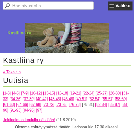
Valikko
Kastliina ry
Kastliina ry
« Takaisin
Uutisia
[1-3]
[4-6]
[7-9]
[10-12]
[13-15]
[16-18]
[19-21]
[22-24]
[25-27]
[28-30]
[31-
33]
[34-36]
[37-39]
[40-42]
[43-45]
[46-48]
[49-51]
[52-54]
[55-57]
[58-60]
[61-63]
[64-66]
[67-69]
[70-72]
[73-75]
[76-78]
[79-81]
[82-84]
[85-87]
[88-
90]
[91-93]
[94-96]
[97]
Jokilaakson koululla nähdään!
(21.8.2019)
Olemme esittäytymässä tänään Liedossa klo 17.30 alkaen!