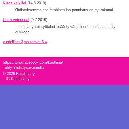
Kiitos kaikille!
(14.8.2019)
Yhdistyksemme ensimmäinen iso ponnistus on nyt takana!
Uutta vetoapua!
(9.7.2019)
Ilouutisia, yhteistyötahot lisääntyivät jälleen! Lue lisää ja liity
joukkoon!
« edelliset 3
seuraavat 3 »
https://www.facebook.com/kastliina/
Tehty Yhdistysavaimella
©
2026 Kastliina ry
IG Kastliina ry