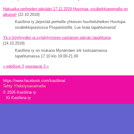
Hakuaika perheiden päivään 17.11.2019 Huvimaa -sisäleikkiareenalla on
alkanut!
(22.10.2019)
Kastliina ry järjestää perheille yhteisen huvitteluhetken Huvilupa
sisäleikkipuistossa Piispanristillä. Lue lisää tapahtumasta!
Yk:n köyhyyden ja syrjäytymisen vastaisen päivän tapahtuma
(14.10.2019)
Kastliina ry on mukana Mynämäen srk luotsaamassa
tapahtumassa 17.10 klo 19.00-21.00
« edelliset 3
seuraavat 3 »
https://www.facebook.com/kastliina/
Tehty Yhdistysavaimella
©
2026 Kastliina ry
IG Kastliina ry