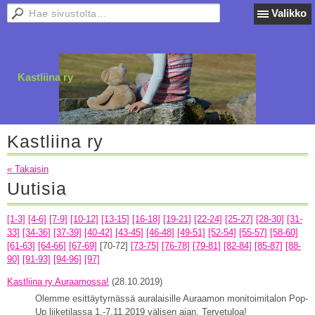
Valikko
Kastliina ry
Kastliina ry
« Takaisin
Uutisia
[1-3]
[4-6]
[7-9]
[10-12]
[13-15]
[16-18]
[19-21]
[22-24]
[25-27]
[28-30]
[31-
33]
[34-36]
[37-39]
[40-42]
[43-45]
[46-48]
[49-51]
[52-54]
[55-57]
[58-60]
[61-63]
[64-66]
[67-69]
[70-72]
[73-75]
[76-78]
[79-81]
[82-84]
[85-87]
[88-
90]
[91-93]
[94-96]
[97]
Kastliina ry Auraamossa!
(28.10.2019)
Olemme esittäytymässä auralaisille Auraamon monitoimitalon Pop-
Up liiketilassa 1.-7.11.2019 välisen ajan. Tervetuloa!