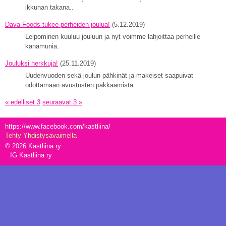
ikkunan takana..
Dava Foods tukee perheiden joulua!
(5.12.2019)
Leipominen kuuluu jouluun ja nyt voimme lahjoittaa perheille
kanamunia.
Jouluksi herkkuja!
(25.11.2019)
Uudenvuoden sekä joulun pähkinät ja makeiset saapuivat
odottamaan avustusten pakkaamista.
« edelliset 3
seuraavat 3 »
https://www.facebook.com/kastliina/
Tehty Yhdistysavaimella
©
2026 Kastliina ry
IG Kastliina ry