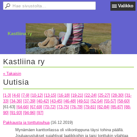
Valikko
Kastliina ry
Kastliina ry
« Takaisin
Uutisia
[1-3]
[4-6]
[7-9]
[10-12]
[13-15]
[16-18]
[19-21]
[22-24]
[25-27]
[28-30]
[31-
33]
[34-36]
[37-39]
[40-42]
[43-45]
[46-48]
[49-51]
[52-54]
[55-57]
[58-60]
[61-63]
[64-66]
[67-69]
[70-72]
[73-75]
[76-78]
[79-81]
[82-84]
[85-87]
[88-
90]
[91-93]
[94-96]
[97]
Pakkausta ja tonttutouhua
(16.12.2019)
Mynämäen kanttorilassa oli viikonloppuna täysi tohina päällä.
Jouluavustukset sujahtivat laatikkoihin ja taisi tonttukin vilahtaa