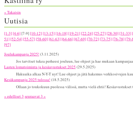
Kastliina ry
« Takaisin
Uutisia
[1-3]
[4-6]
[7-9]
[10-12]
[13-15]
[16-18]
[19-21]
[22-24]
[25-27]
[28-30]
[31-33]
51]
[52-54]
[55-57]
[58-60]
[61-63]
[64-66]
[67-69]
[70-72]
[73-75]
[76-78]
[79-
[97]
Joulukampanja 2025!
(3.11.2025)
Jos tarvitset tukea perheesi jouluun, lue ohjeet ja hae mukaan kampanj
Lasten lomatoiminta ja kesäavustukset 2025
(29.5.2025)
Hakuaika alkaa N-Y-T nyt! Lue ohjeet ja jätä hakemus verkkosivujen kau
Kesäkampanja 2025 tulossa!
(18.5.2025)
Ollaan jo toukokuun puolessa välissä, mutta vielä ehtii! Kesäavustukset t
« edelliset 3
seuraavat 3 »