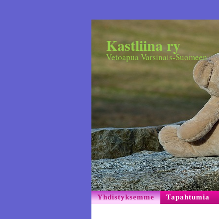
Kastliina ry
Vetoapua Varsinais-Suomeen
Yhdistyksemme
Tapahtumia