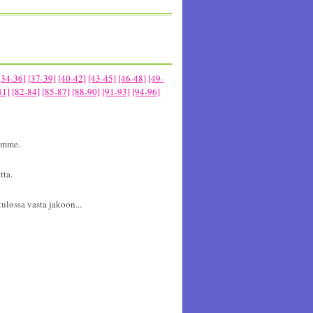
[34-36]
[37-39]
[40-42]
[43-45]
[46-48]
[49-
81]
[82-84]
[85-87]
[88-90]
[91-93]
[94-96]
aamme.
tta.
ulossa vasta jakoon...