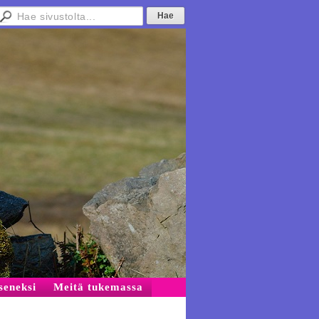
äseneksi
Meitä tukemassa