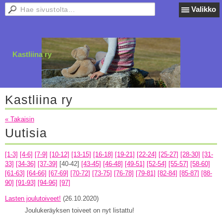
Valikko
Kastliina ry
Kastliina ry
« Takaisin
Uutisia
[1-3]
[4-6]
[7-9]
[10-12]
[13-15]
[16-18]
[19-21]
[22-24]
[25-27]
[28-30]
[31-
33]
[34-36]
[37-39]
[40-42]
[43-45]
[46-48]
[49-51]
[52-54]
[55-57]
[58-60]
[61-63]
[64-66]
[67-69]
[70-72]
[73-75]
[76-78]
[79-81]
[82-84]
[85-87]
[88-
90]
[91-93]
[94-96]
[97]
Lasten joulutoiveet!
(26.10.2020)
Joulukeräyksen toiveet on nyt listattu!