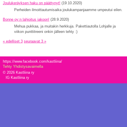
Joulukeräyksen haku on päättynyt!
(19.10.2020)
Perheiden ilmoittautumisaika joulukampanjaamme umpeutui eilen.
Bonne oy:n lahjoitus jakoon!
(28.9.2020)
Mehua pukkaa, ja muitakin herkkuja. Pakettiautolla Lohjalle ja
viikon punttitreeni onkin jälleen tehty :)
« edelliset 3
seuraavat 3 »
https://www.facebook.com/kastliina/
Tehty Yhdistysavaimella
©
2026 Kastliina ry
IG Kastliina ry