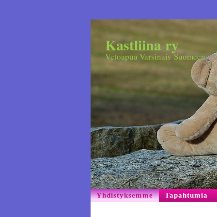
Kastliina ry
Vetoapua Varsinais-Suomeen
Yhdistyksemme
Tapahtumia