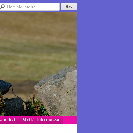
äseneksi
Meitä tukemassa