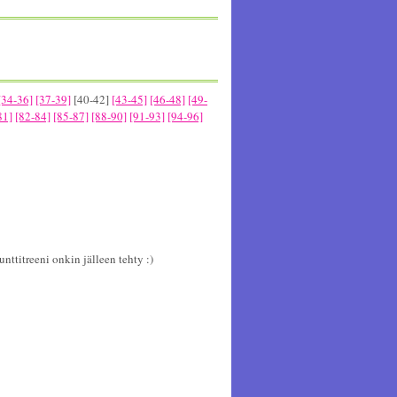
[34-36]
[37-39]
[40-42]
[43-45]
[46-48]
[49-
81]
[82-84]
[85-87]
[88-90]
[91-93]
[94-96]
nttitreeni onkin jälleen tehty :)