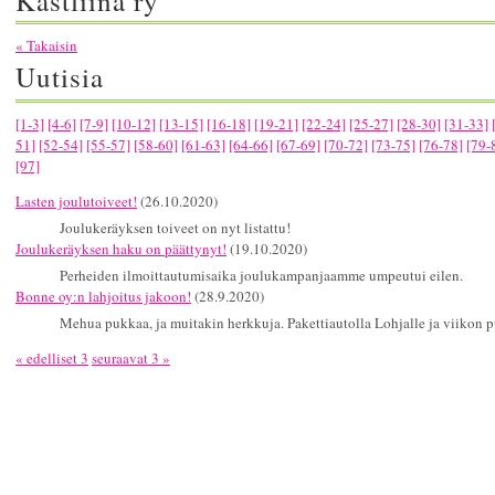
Kastliina ry
« Takaisin
Uutisia
[1-3]
[4-6]
[7-9]
[10-12]
[13-15]
[16-18]
[19-21]
[22-24]
[25-27]
[28-30]
[31-33]
51]
[52-54]
[55-57]
[58-60]
[61-63]
[64-66]
[67-69]
[70-72]
[73-75]
[76-78]
[79-
[97]
Lasten joulutoiveet!
(26.10.2020)
Joulukeräyksen toiveet on nyt listattu!
Joulukeräyksen haku on päättynyt!
(19.10.2020)
Perheiden ilmoittautumisaika joulukampanjaamme umpeutui eilen.
Bonne oy:n lahjoitus jakoon!
(28.9.2020)
Mehua pukkaa, ja muitakin herkkuja. Pakettiautolla Lohjalle ja viikon pu
« edelliset 3
seuraavat 3 »