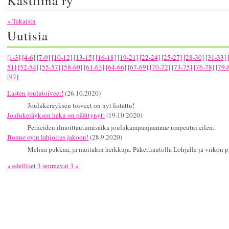
Kastliina ry
« Takaisin
Uutisia
[1-3]
[4-6]
[7-9]
[10-12]
[13-15]
[16-18]
[19-21]
[22-24]
[25-27]
[28-30]
[31-33]
51]
[52-54]
[55-57]
[58-60]
[61-63]
[64-66]
[67-69]
[70-72]
[73-75]
[76-78]
[79-
[97]
Lasten joulutoiveet!
(26.10.2020)
Joulukeräyksen toiveet on nyt listattu!
Joulukeräyksen haku on päättynyt!
(19.10.2020)
Perheiden ilmoittautumisaika joulukampanjaamme umpeutui eilen.
Bonne oy:n lahjoitus jakoon!
(28.9.2020)
Mehua pukkaa, ja muitakin herkkuja. Pakettiautolla Lohjalle ja viikon pu
« edelliset 3
seuraavat 3 »