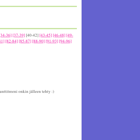
[34-36]
[37-39]
[40-42]
[43-45]
[46-48]
[49-
81]
[82-84]
[85-87]
[88-90]
[91-93]
[94-96]
nttitreeni onkin jälleen tehty :)