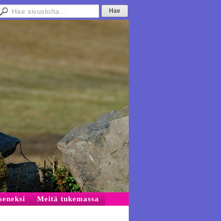
äseneksi
Meitä tukemassa