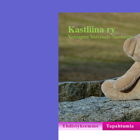
Kastliina ry
Vetoapua Varsinais-Suomeen
Yhdistyksemme
Tapahtumia