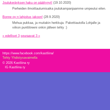
Joulukeräyksen haku on päättynyt!
(19.10.2020)
Perheiden ilmoittautumisaika joulukampanjaamme umpeutui eilen.
Bonne oy:n lahjoitus jakoon!
(28.9.2020)
Mehua pukkaa, ja muitakin herkkuja. Pakettiautolla Lohjalle ja
viikon punttitreeni onkin jälleen tehty :)
« edelliset 3
seuraavat 3 »
https://www.facebook.com/kastliina/
Tehty Yhdistysavaimella
©
2026 Kastliina ry
IG Kastliina ry