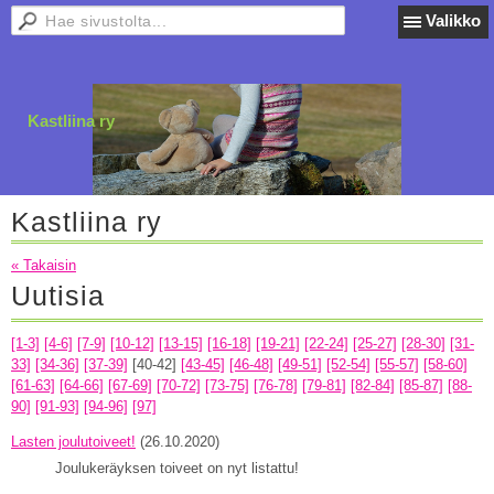
Valikko
Kastliina ry
Kastliina ry
« Takaisin
Uutisia
[1-3]
[4-6]
[7-9]
[10-12]
[13-15]
[16-18]
[19-21]
[22-24]
[25-27]
[28-30]
[31-
33]
[34-36]
[37-39]
[40-42]
[43-45]
[46-48]
[49-51]
[52-54]
[55-57]
[58-60]
[61-63]
[64-66]
[67-69]
[70-72]
[73-75]
[76-78]
[79-81]
[82-84]
[85-87]
[88-
90]
[91-93]
[94-96]
[97]
Lasten joulutoiveet!
(26.10.2020)
Joulukeräyksen toiveet on nyt listattu!