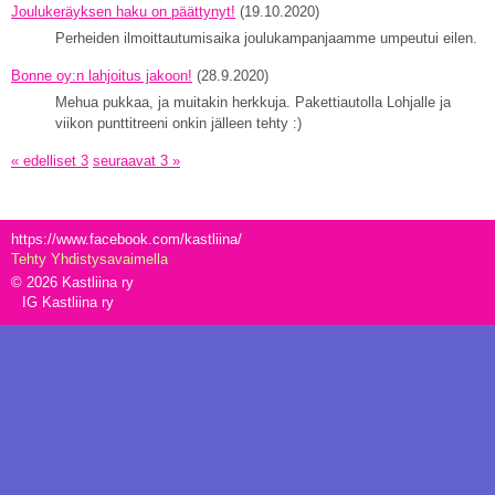
Joulukeräyksen haku on päättynyt!
(19.10.2020)
Perheiden ilmoittautumisaika joulukampanjaamme umpeutui eilen.
Bonne oy:n lahjoitus jakoon!
(28.9.2020)
Mehua pukkaa, ja muitakin herkkuja. Pakettiautolla Lohjalle ja
viikon punttitreeni onkin jälleen tehty :)
« edelliset 3
seuraavat 3 »
https://www.facebook.com/kastliina/
Tehty Yhdistysavaimella
©
2026 Kastliina ry
IG Kastliina ry