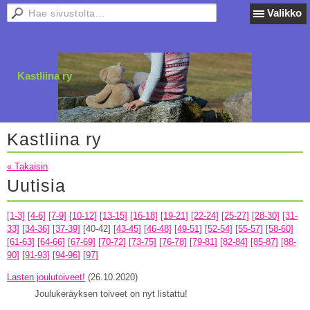
Valikko
Kastliina ry
Kastliina ry
« Takaisin
Uutisia
[1-3]
[4-6]
[7-9]
[10-12]
[13-15]
[16-18]
[19-21]
[22-24]
[25-27]
[28-30]
[31-
33]
[34-36]
[37-39]
[40-42]
[43-45]
[46-48]
[49-51]
[52-54]
[55-57]
[58-60]
[61-63]
[64-66]
[67-69]
[70-72]
[73-75]
[76-78]
[79-81]
[82-84]
[85-87]
[88-
90]
[91-93]
[94-96]
[97]
Lasten joulutoiveet!
(26.10.2020)
Joulukeräyksen toiveet on nyt listattu!