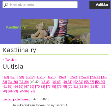
Valikko
Kastliina ry
Kastliina ry
« Takaisin
Uutisia
[1-3]
[4-6]
[7-9]
[10-12]
[13-15]
[16-18]
[19-21]
[22-24]
[25-27]
[28-30]
[31-
33]
[34-36]
[37-39]
[40-42]
[43-45]
[46-48]
[49-51]
[52-54]
[55-57]
[58-60]
[61-63]
[64-66]
[67-69]
[70-72]
[73-75]
[76-78]
[79-81]
[82-84]
[85-87]
[88-
90]
[91-93]
[94-96]
[97]
Lasten joulutoiveet!
(26.10.2020)
Joulukeräyksen toiveet on nyt listattu!