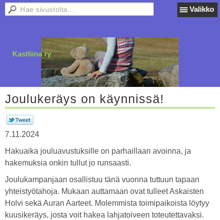
Valikko
Kastliina ry
Joulukeräys on käynnissä!
7.11.2024
Hakuaika jouluavustuksille on parhaillaan avoinna, ja
hakemuksia onkin tullut jo runsaasti.
Joulukampanjaan osallistuu tänä vuonna tuttuun tapaan
yhteistyötahoja. Mukaan auttamaan ovat tulleet Askaisten
Holvi sekä Auran Aarteet. Molemmista toimipaikoista löytyy
kuusikeräys, josta voit hakea lahjatoiveen toteutettavaksi.