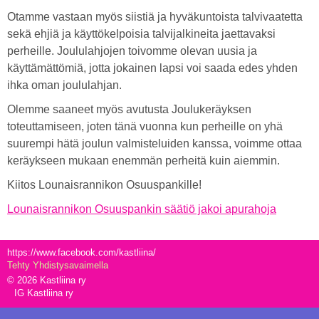
Otamme vastaan myös siistiä ja hyväkuntoista talvivaatetta
sekä ehjiä ja käyttökelpoisia talvijalkineita jaettavaksi
perheille. Joululahjojen toivomme olevan uusia ja
käyttämättömiä, jotta jokainen lapsi voi saada edes yhden
ihka oman joululahjan.
Olemme saaneet myös avutusta Joulukeräyksen
toteuttamiseen, joten tänä vuonna kun perheille on yhä
suurempi hätä joulun valmisteluiden kanssa, voimme ottaa
keräykseen mukaan enemmän perheitä kuin aiemmin.
Kiitos Lounaisrannikon Osuuspankille!
Lounaisrannikon Osuuspankin säätiö jakoi apurahoja
https://www.facebook.com/kastliina/
Tehty Yhdistysavaimella
©
2026 Kastliina ry
IG Kastliina ry