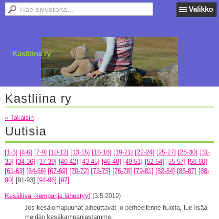
Valikko
Kastliina ry
Kastliina ry
« Takaisin
Uutisia
[1-3]
[4-6]
[7-9]
[10-12]
[13-15]
[16-18]
[19-21]
[22-24]
[25-27]
[28-30]
[31-
33]
[34-36]
[37-39]
[40-42]
[43-45]
[46-48]
[49-51]
[52-54]
[55-57]
[58-60]
[61-63]
[64-66]
[67-69]
[70-72]
[73-75]
[76-78]
[79-81]
[82-84]
[85-87]
[88-
90]
[91-93]
[94-96]
[97]
Kesäkiva -kampanja lähestyy!
(3.5.2019)
Jos kesälomapuuhat aiheuttavat jo perheellenne huolta, lue lisää
meidän kesäkampanjastamme.