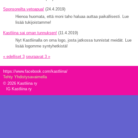
Sponsoreilta vetoapua!
(24.4.2019)
Hienoa huomata, että moni taho haluaa auttaa paikallisesti. Lue
lisää tukijoistamme!
Kastliina sai oman tunnuksen!
(11.4.2019)
Nyt Kastliinalla on oma logo, josta jatkossa tunnistat meidät. Lue
lisää logomme syntyhetkistä!
« edelliset 3
seuraavat 3 »
https://www.facebook.com/kastliina/
Tehty Yhdistysavaimella
©
2026 Kastliina ry
IG Kastliina ry