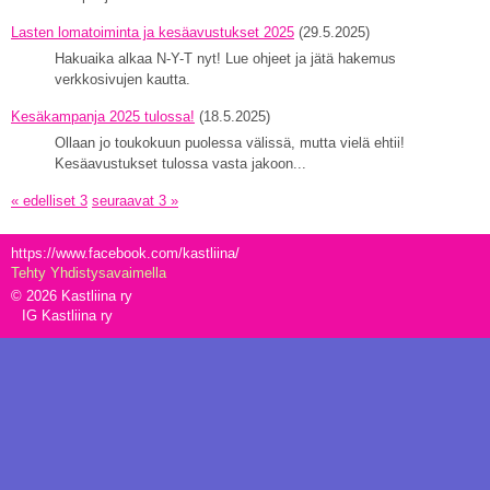
Lasten lomatoiminta ja kesäavustukset 2025
(29.5.2025)
Hakuaika alkaa N-Y-T nyt! Lue ohjeet ja jätä hakemus
verkkosivujen kautta.
Kesäkampanja 2025 tulossa!
(18.5.2025)
Ollaan jo toukokuun puolessa välissä, mutta vielä ehtii!
Kesäavustukset tulossa vasta jakoon...
« edelliset 3
seuraavat 3 »
https://www.facebook.com/kastliina/
Tehty Yhdistysavaimella
©
2026 Kastliina ry
IG Kastliina ry