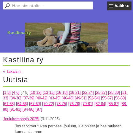
Valikko
Kastliina ry
Kastliina ry
« Takaisin
Uutisia
[1-3]
[4-6]
[7-9]
[10-12]
[13-15]
[16-18]
[19-21]
[22-24]
[25-27]
[28-30]
[31-
33]
[34-36]
[37-39]
[40-42]
[43-45]
[46-48]
[49-51]
[52-54]
[55-57]
[58-60]
[61-63]
[64-66]
[67-69]
[70-72]
[73-75]
[76-78]
[79-81]
[82-84]
[85-87]
[88-
90]
[91-93]
[94-96]
[97]
Joulukampanja 2025!
(3.11.2025)
Jos tarvitset tukea perheesi jouluun, lue ohjeet ja hae mukaan
kampanjaamme.