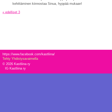
kehittäminen kiinnostaa Sinua, hyppää mukaan!
« edelliset 3
https://www.facebook.com/kastliina/
Tehty Yhdistysavaimella
©
2026 Kastliina ry
IG Kastliina ry