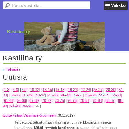
Valikko
Kastliina ry
Kastliina ry
« Takaisin
Uutisia
[1-3]
[4-6]
[7-9]
[10-12]
[13-15]
[16-18]
[19-21]
[22-24]
[25-27]
[28-30]
[31-
33]
[34-36]
[37-39]
[40-42]
[43-45]
[46-48]
[49-51]
[52-54]
[55-57]
[58-60]
[61-63]
[64-66]
[67-69]
[70-72]
[73-75]
[76-78]
[79-81]
[82-84]
[85-87]
[88-
90]
[91-93]
[94-96]
[97]
Uutta virtaa Varsinais-Suomeen!
(8.3.2019)
Tervetuloa tutustumaan Kastliina ry:n verkkosivuihin sekä
toimintaan. Mikäli hyväntekeväisyys ja vapaaehtoistoiminnan